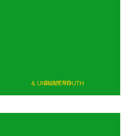
SUMERR
& UNRULY YOUTH