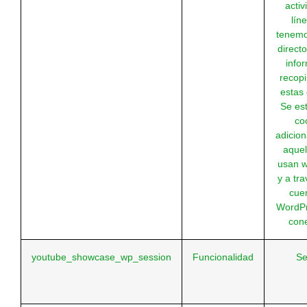
activ
lín
tenemo
directo
info
recopi
estas 
Se es
co
adicion
aquel
usan 
y a tra
cue
WordP
con
youtube_showcase_wp_session
Funcionalidad
Se