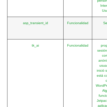
person
Inte
Usu
asp_transient_id
Funcionalidad
Se
tk_ai
Funcionalidad
prop
sesión
co
anóni
usua
inició 
está c
WordPr
Al
funci
Jetpack
aplica