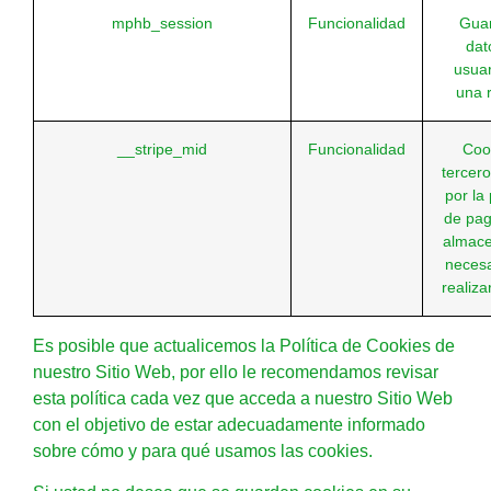
mphb_session
Funcionalidad
Guar
dat
usuar
una 
__stripe_mid
Funcionalidad
Coo
tercer
por la
de pag
almace
necesa
realiza
Es posible que actualicemos la Política de Cookies de
nuestro Sitio Web, por ello le recomendamos revisar
esta política cada vez que acceda a nuestro Sitio Web
con el objetivo de estar adecuadamente informado
sobre cómo y para qué usamos las cookies.