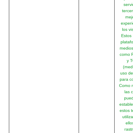
servi
terce
mejo
experi
los vi
Estos 
plataf
medios
como 
y T
(medi
uso de
para co
Como r
las 
pued
estable
estos t
utiliz
ello
rast