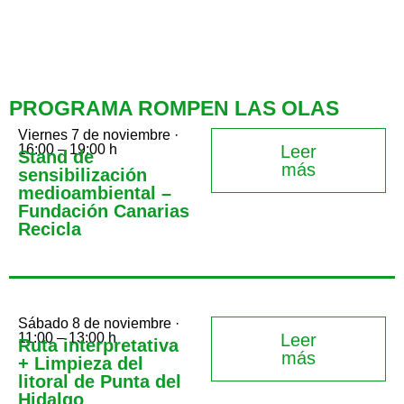
PROGRAMA ROMPEN LAS OLAS
Viernes 7 de noviembre ·
16:00 – 19:00 h
Leer
Stand de
más
sensibilización
medioambiental –
Fundación Canarias
Recicla
Sábado 8 de noviembre ·
11:00 – 13:00 h
Leer
Ruta interpretativa
más
+ Limpieza del
litoral de Punta del
Hidalgo