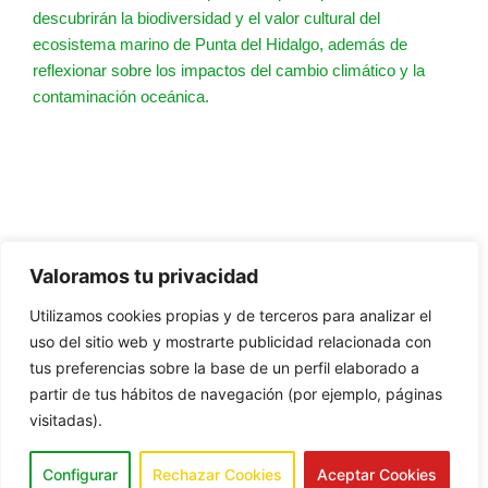
descubrirán la biodiversidad y el valor cultural del
ecosistema marino de Punta del Hidalgo, además de
reflexionar sobre los impactos del cambio climático y la
contaminación oceánica.
Valoramos tu privacidad
Utilizamos cookies propias y de terceros para analizar el
uso del sitio web y mostrarte publicidad relacionada con
tus preferencias sobre la base de un perfil elaborado a
CONTACTO
AVISO LEGAL
partir de tus hábitos de navegación (por ejemplo, páginas
POLÍTICA DE COOKIES
visitadas).
POLÍTICA DE PRIVACIDAD
Copyright © 2026 Reggae Can Festival. Todos los
Configurar
Rechazar Cookies
Aceptar Cookies