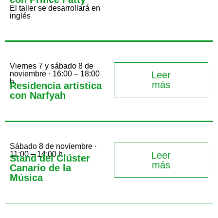
El taller se desarrollará en
inglés
Viernes 7 y sábado 8 de
noviembre · 16:00 – 18:00
Leer
h
más
Residencia artística
con Narfyah
Sábado 8 de noviembre ·
11:00 – 14:00 h
Leer
Stand del Clúster
más
Canario de la
Música