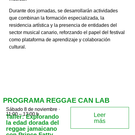
Durante dos jornadas, se desarrollarán actividades
que combinan la formación especializada, la
residencia artística y la presencia de entidades del
sector musical canario, reforzando el papel del festival
como plataforma de aprendizaje y colaboración
cultural.
PROGRAMA REGGAE CAN LAB
Sábado 8 de noviembre ·
11:00 – 13:00 h
Leer
Taller: Explorando
más
la edad dorada del
reggae jamaicano
con Prince Fatty