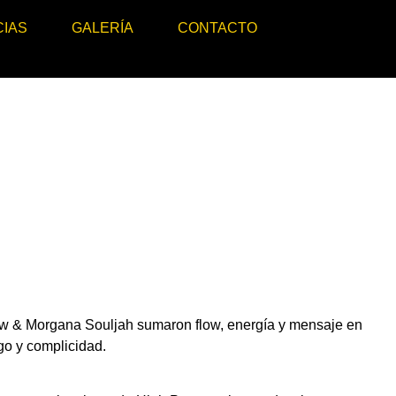
CIAS
GALERÍA
CONTACTO
w & Morgana Souljah sumaron flow, energía y mensaje en
go y complicidad.