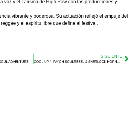
la voz y el carisma de High Paw con las producciones y
cia vibrante y poderosa. Su actuación reflejó el empuje del
eggae y el espíritu libre que define al festival.
SIGUIENTE
CHALART58 ft. SR. WILSON & THE SOUL ADVENTURERS 2025
COOL UP ft. PAYOH SOULREBEL & SHERLOCK HORNS 2025