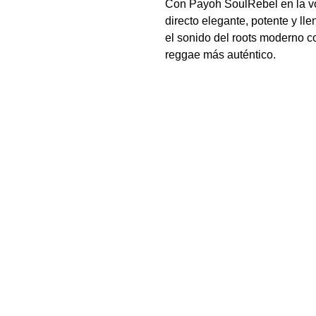
Con Payoh SoulRebel en la voz
directo elegante, potente y l
el sonido del roots moderno co
reggae más auténtico.