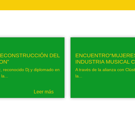
DECONSTRUCCIÓN DEL
ENCUENTRO“MUJERES
ON”
INDUSTRIA MUSICAL C
, reconocido Dj y diplomado en
A través de la alianza con Clús
la...
la...
Leer más