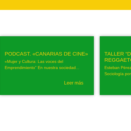
PODCAST. «CANARIAS DE CINE»
TALLER “
REGGAET
«Mujer y Cultura: Las voces del
Emprendimiento” En nuestra sociedad...
Esteban Pérez
Sociología por 
Leer más